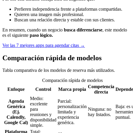
Prefieren independencia frente a plataformas compartidas.
Quieren una imagen más profesional.
Buscan una relación directa y estable con sus clientes.
En resumen, cuando un negocio
busca diferenciarse
, este modelo
es el siguiente
paso lógico.
Ver las 7 mejores apps para agendar citas →
Comparación rápida de modelos
Tabla comparativa de los modelos de reserva más utilizados.
Comparación rápida de modelos
Competencia
Enfoque
Control
Marca propia
Depende
directa
Medio:
Agenda
Parcial:
excelente
Genérica
personalización
Baja: es 
para
Ninguna: no
(Ej.
limitada y
herramie
reuniones y
hay listados.
Calendly,
experiencia
puntual.
disponibilidad
Google Cal)
genérica.
simple.
Plataforma
Total: