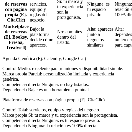
Sí: tu marca y
de reservas
servicios,
Ninguna: es
Ninguna:
tu experiencia
con página
equipo y
tu espacio
relación 
son la
propia (Ej.
reglas del
privado.
100% dir
protagonista.
CitaClic)
negocio.
Marketplace
Bajo: la
Alta: apareces
Alta:
de reservas
No: compites
plataforma
junto a
dependes
(Ej. Booksy,
dentro del
decide cómo
negocios
un tercer
Fresha,
listado.
apareces.
similares.
para capt
Treatwell)
Agenda Genérica (Ej. Calendly, Google Cal)
Control
Medio: excelente para reuniones y disponibilidad simple.
Marca propia
Parcial: personalización limitada y experiencia
genérica.
Competencia directa
Ninguna: no hay listados.
Dependencia
Baja: es una herramienta puntual.
Plataforma de reservas con página propia (Ej. CitaClic)
Control
Total: servicios, equipo y reglas del negocio.
Marca propia
Sí: tu marca y tu experiencia son la protagonista.
Competencia directa
Ninguna: es tu espacio privado.
Dependencia
Ninguna: la relación es 100% directa.