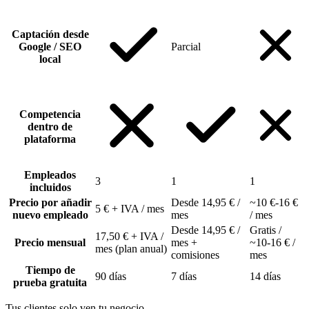
Captación desde
Google / SEO
Parcial
local
Competencia
dentro de
plataforma
Empleados
3
1
1
incluidos
Precio por añadir
Desde 14,95 € /
~10 €-16 €
5 € + IVA / mes
nuevo empleado
mes
/ mes
Desde 14,95 € /
Gratis /
17,50 € + IVA /
Precio mensual
mes +
~10-16 € /
mes (plan anual)
comisiones
mes
Tiempo de
90 días
7 días
14 días
prueba gratuita
Tus clientes solo ven tu negocio