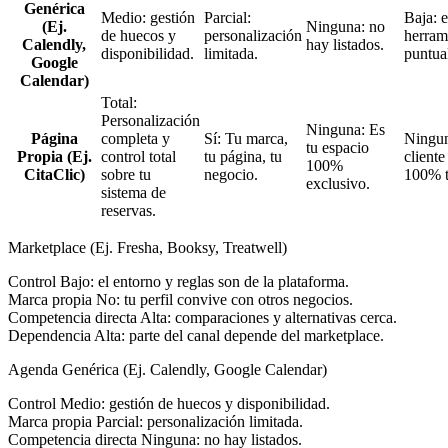
Genérica
Medio: gestión
Parcial:
Baja: 
(Ej.
Ninguna: no
de huecos y
personalización
herram
Calendly,
hay listados.
disponibilidad.
limitada.
puntua
Google
Calendar)
Total:
Personalización
Ninguna: Es
Página
completa y
Sí: Tu marca,
Ningun
tu espacio
Propia (Ej.
control total
tu página, tu
cliente
100%
CitaClic)
sobre tu
negocio.
100% t
exclusivo.
sistema de
reservas.
Marketplace (Ej. Fresha, Booksy, Treatwell)
Control
Bajo: el entorno y reglas son de la plataforma.
Marca propia
No: tu perfil convive con otros negocios.
Competencia directa
Alta: comparaciones y alternativas cerca.
Dependencia
Alta: parte del canal depende del marketplace.
Agenda Genérica (Ej. Calendly, Google Calendar)
Control
Medio: gestión de huecos y disponibilidad.
Marca propia
Parcial: personalización limitada.
Competencia directa
Ninguna: no hay listados.