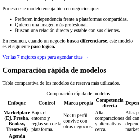
Por eso este modelo encaja bien en negocios que:
Prefieren independencia frente a plataformas compartidas.
Quieren una imagen más profesional.
Buscan una relación directa y estable con sus clientes.
En resumen, cuando un negocio
busca diferenciarse
, este modelo
es el siguiente
paso lógico.
Ver las 7 mejores apps para agendar citas →
Comparación rápida de modelos
Tabla comparativa de los modelos de reserva más utilizados.
Comparación rápida de modelos
Competencia
Enfoque
Control
Marca propia
Depen
directa
Marketplace
Bajo: el
Alta:
Alta: p
No: tu perfil
(Ej. Fresha,
entorno y
comparaciones
del can
convive con
Booksy,
reglas son de la
y alternativas
depend
otros negocios.
Treatwell)
plataforma.
cerca.
market
Agenda