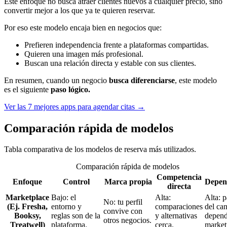
Este enfoque no busca atraer clientes nuevos a cualquier precio, sino
convertir mejor a los que ya te quieren reservar.
Por eso este modelo encaja bien en negocios que:
Prefieren independencia frente a plataformas compartidas.
Quieren una imagen más profesional.
Buscan una relación directa y estable con sus clientes.
En resumen, cuando un negocio
busca diferenciarse
, este modelo
es el siguiente
paso lógico.
Ver las 7 mejores apps para agendar citas →
Comparación rápida de modelos
Tabla comparativa de los modelos de reserva más utilizados.
Comparación rápida de modelos
Competencia
Enfoque
Control
Marca propia
Depen
directa
Marketplace
Bajo: el
Alta:
Alta: p
No: tu perfil
(Ej. Fresha,
entorno y
comparaciones
del can
convive con
Booksy,
reglas son de la
y alternativas
depend
otros negocios.
Treatwell)
plataforma.
cerca.
market