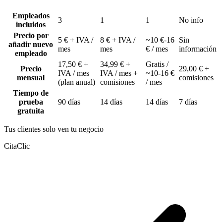
Empleados
3
1
1
No info
incluidos
Precio por
5 € + IVA /
8 € + IVA /
~10 €-16
Sin
añadir nuevo
mes
mes
€ / mes
información
empleado
17,50 € +
34,99 € +
Gratis /
Precio
29,00 € +
IVA / mes
IVA / mes +
~10-16 €
mensual
comisiones
(plan anual)
comisiones
/ mes
Tiempo de
prueba
90 días
14 días
14 días
7 días
gratuita
Tus clientes solo ven tu negocio
CitaClic