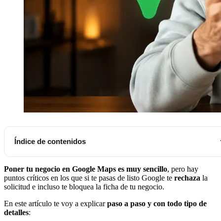
Índice de contenidos
Resumen: Cómo poner mi negocio en Google Maps (Paso a paso)
Poner tu negocio en Google Maps es muy sencillo
, pero hay
Paso 1: Cómo elegir un nombre que Google no bloquee en 24 horas
puntos críticos en los que si te pasas de listo Google te
rechaza
la
Paso 2: Selección del tipo de negocio
solicitud e incluso te bloquea la ficha de tu negocio.
Paso 3: La Categoría Principal
En este artículo te voy a explicar
paso a paso y con todo tipo de
detalles
:
Paso 4: Ubicación y Área de Servicio (El truco de la consistencia NAP)