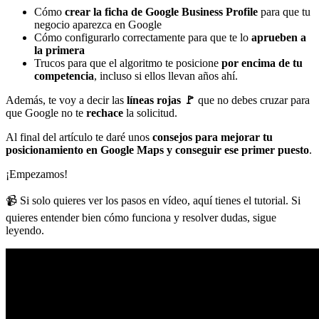
Cómo
crear la ficha de Google Business Profile
para que tu
Paso 5: Contacto y Web
negocio aparezca en Google
Cómo configurarlo correctamente para que te lo
aprueben a
Paso 6: Verificación 2026 y cómo superar el “Vídeo de Empresa”
la primera
Trucos para que el algoritmo te posicione
por encima de tu
Paso 7: Añadir tus servicios y horario comercial
competencia
, incluso si ellos llevan años ahí.
Paso 8: Redacción de la descripción (Copywriting para clientes y
Además, te voy a decir las
líneas rojas 🚩
que no debes cruzar para
algoritmos)
que Google no te
rechace
la solicitud.
Paso 9: Imágenes del negocio (La importancia de los metadatos)
Al final del artículo te daré unos
consejos para mejorar tu
Paso 10: Últimos ajustes
posicionamiento en Google Maps y conseguir ese primer puesto
.
Consejos
¡Empezamos!
📹 Si solo quieres ver los pasos en vídeo, aquí tienes el tutorial. Si
quieres entender bien cómo funciona y resolver dudas, sigue
leyendo.